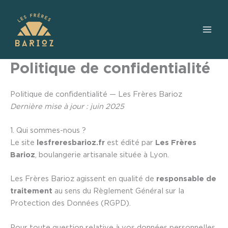
Aller
au
contenu
Politique de confidentialité
Politique de confidentialité — Les Frères Barioz
Dernière mise à jour : juin 2025
1. Qui sommes-nous ?
Le site
lesfreresbarioz.fr
est édité par
Les Frères
Barioz
, boulangerie artisanale située à Lyon.
Les Frères Barioz agissent en qualité de
responsable de
traitement
au sens du Règlement Général sur la
Protection des Données (RGPD).
Pour toute question relative à vos données personnelles,