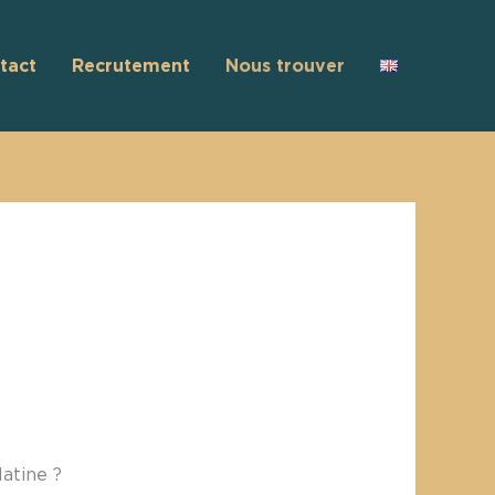
tact
Recrutement
Nous trouver
latine ?