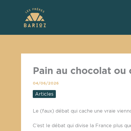
Aller
au
contenu
Pain au chocolat ou 
04/06/2026
Articles
Le (faux) débat qui cache une vraie vienn
C’est le débat qui divise la France plus q