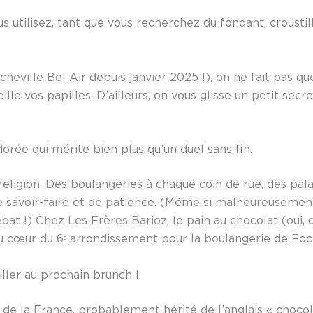
utilisez, tant que vous recherchez du fondant, croustill
heville Bel Air depuis janvier 2025 !), on ne fait pas que
lle vos papilles. D’ailleurs, on vous glisse un petit secr
rée qui mérite bien plus qu’un duel sans fin.
 religion. Des boulangeries à chaque coin de rue, des pal
 de savoir-faire et de patience. (Même si malheureuseme
ébat !) Chez Les Frères Barioz, le pain au chocolat (oui, o
u cœur du 6ᵉ arrondissement pour la boulangerie de Foch
ller au prochain brunch !
 de la France, probablement hérité de l’anglais « chocol