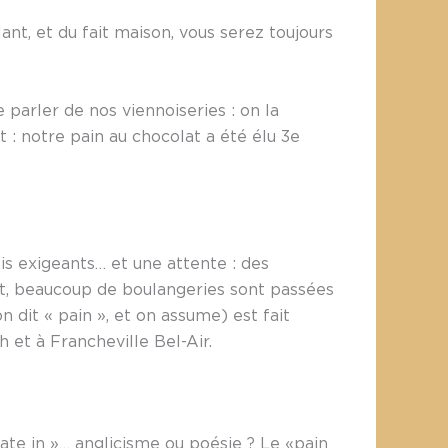
ant, et du fait maison, vous serez toujours
 parler de nos viennoiseries : on la
et : notre pain au chocolat a été élu 3e
ais exigeants… et une attente : des
nt, beaucoup de boulangeries sont passées
n dit « pain », et on assume) est fait
 et à Francheville Bel-Air.
ate in »… anglicisme ou poésie ? Le «pain