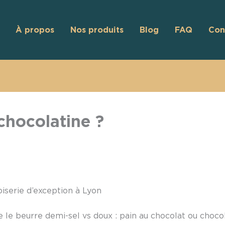
À propos
Nos produits
Blog
FAQ
Con
chocolatine ?
oiserie d’exception à Lyon
ue le beurre demi-sel vs doux : pain au chocolat ou choco