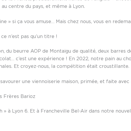
e au centre du pays, et même à Lyon.
ine » si ça vous amuse… Mais chez nous, vous en redeman
ce n’est pas qu’un titre !
on, du beurre AOP de Montaigu de qualité, deux barres de
colat… c’est une expérience ! En 2022, notre pain au cho
ales. Et croyez-nous, la compétition était croustillante.
savourer une viennoiserie maison, primée, et faite avec
s Frères Barioz
h » à Lyon 6. Et à Francheville Bel-Air dans notre nouve